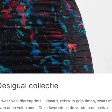
sigual collectie
er veel dierenprints, luipaard, zebra in grijs tinten, zwart of 
ven doen volop mee. Onze favorieten : de verstelbare parka met