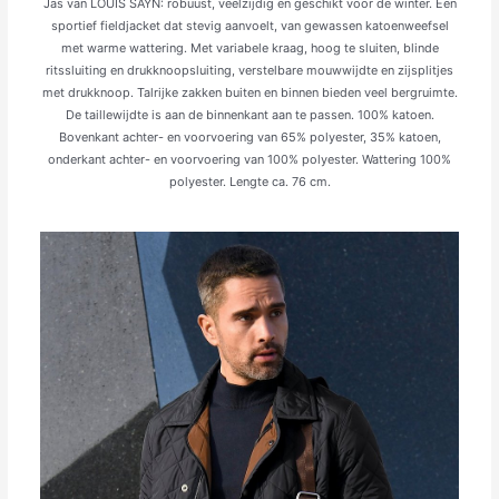
Jas van LOUIS SAYN: robuust, veelzijdig en geschikt voor de winter. Een
sportief fieldjacket dat stevig aanvoelt, van gewassen katoenweefsel
met warme wattering. Met variabele kraag, hoog te sluiten, blinde
ritssluiting en drukknoopsluiting, verstelbare mouwwijdte en zijsplitjes
met drukknoop. Talrijke zakken buiten en binnen bieden veel bergruimte.
De taillewijdte is aan de binnenkant aan te passen. 100% katoen.
Bovenkant achter- en voorvoering van 65% polyester, 35% katoen,
onderkant achter- en voorvoering van 100% polyester. Wattering 100%
polyester. Lengte ca. 76 cm.