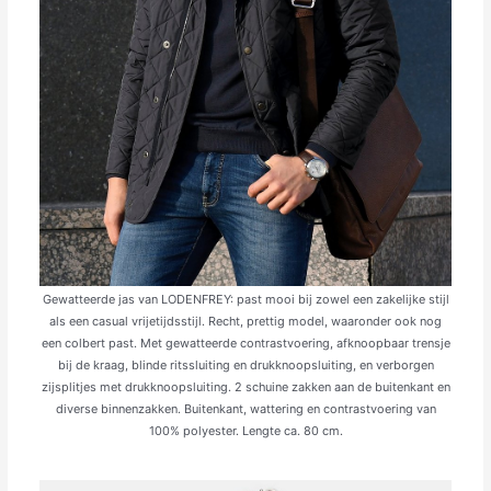
Gewatteerde jas van LODENFREY: past mooi bij zowel een zakelijke stijl
als een casual vrijetijdsstijl. Recht, prettig model, waaronder ook nog
een colbert past. Met gewatteerde contrastvoering, afknoopbaar trensje
bij de kraag, blinde ritssluiting en drukknoopsluiting, en verborgen
zijsplitjes met drukknoopsluiting. 2 schuine zakken aan de buitenkant en
diverse binnenzakken. Buitenkant, wattering en contrastvoering van
100% polyester. Lengte ca. 80 cm.