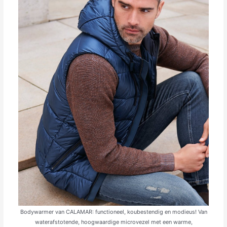
Bodywarmer van CALAMAR: functioneel, koubestendig en modieus! Van
waterafstotende, hoogwaardige microvezel met een warme,