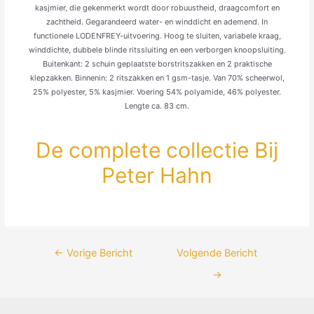
kasjmier, die gekenmerkt wordt door robuustheid, draagcom­fort en
zachtheid. Gegarandeerd water- en winddicht en ademend. In
functionele LODENFREY-uitvoering. Hoog te sluiten, variabele kraag,
winddichte, dubbe­le blinde ritssluiting en een verborgen knoop­slui­ting.
Buitenkant: 2 schuin geplaatste borstritszakken en 2 praktische
klepzakken. Binnenin: 2 ritszakken en 1 gsm-tasje. Van 70% scheerwol,
25% polyester, 5% kasjmier. Voering 54% polyamide, 46% polyester.
Lengte ca. 83 cm.
De complete collectie Bij
Peter Hahn
Bericht
←
Vorige Bericht
Volgende Bericht
navigatie
→