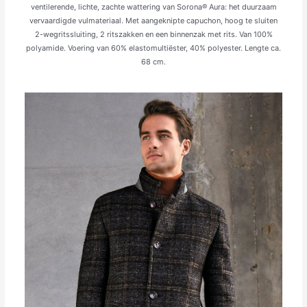
ventilerende, lichte, zachte wattering van Sorona® Aura: het duurzaam
vervaardigde vulmateriaal. Met aangeknipte capuchon, hoog te sluiten
2-wegritssluiting, 2 ritszakken en een binnenzak met rits. Van 100%
polyamide. Voering van 60% elastomultiëster, 40% polyester. Lengte ca.
68 cm.