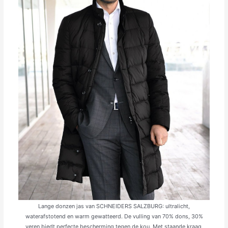
Lange donzen jas van SCHNEIDERS SALZBURG: ultra­licht,
waterafstotend en warm gewatteerd. De vulling van 70% dons, 30%
veren biedt perfecte bescherming tegen de kou. Met staande kraag,