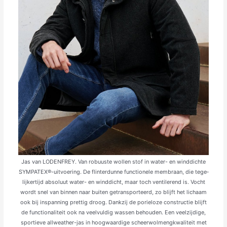
Jas van LODENFREY. Van robuuste wollen stof in water- en winddichte
SYMPATEX®-uitvoering. De flinterdunne functionele membraan, die tege­
lijkertijd absoluut water- en winddicht, maar toch ventilerend is. Vocht
wordt snel van binnen naar buiten getransporteerd, zo blijft het lichaam
ook bij inspanning prettig droog. Dank­zij de porieloze constructie blijft
de functionaliteit ook na veelvuldig wassen behouden. Een veelzijdige,
sportieve allweather-jas in hoogwaardige scheerwolmengkwaliteit met