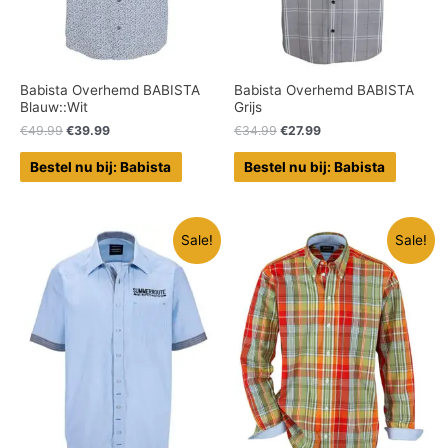
Babista Overhemd BABISTA
Babista Overhemd BABISTA
Blauw::Wit
Grijs
€
49.99
€
39.99
€
34.99
€
27.99
Bestel nu bij: Babista
Bestel nu bij: Babista
Sale!
Sale!