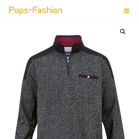
Doorgaan
naar
Main
inhoud
Menu