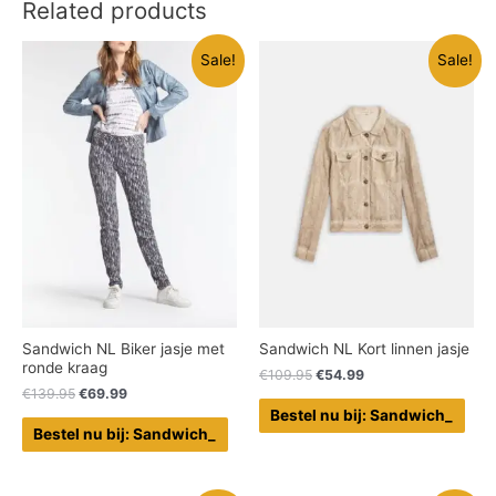
Related products
Sale!
Sale!
Sandwich NL Biker jasje met
Sandwich NL Kort linnen jasje
ronde kraag
€
109.95
€
54.99
€
139.95
€
69.99
Bestel nu bij: Sandwich_
Bestel nu bij: Sandwich_