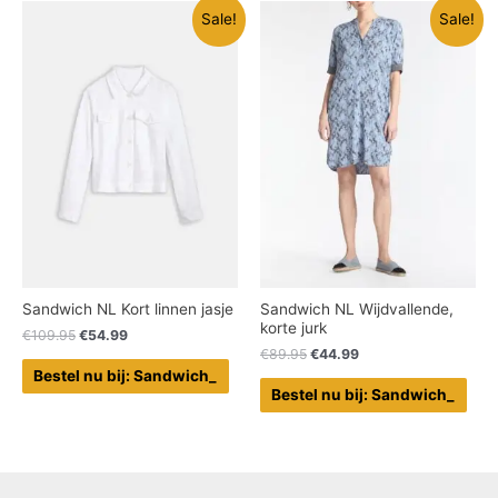
Sale!
Sale!
Sandwich NL Kort linnen jasje
Sandwich NL Wijdvallende,
korte jurk
€
109.95
€
54.99
€
89.95
€
44.99
Bestel nu bij: Sandwich_
Bestel nu bij: Sandwich_