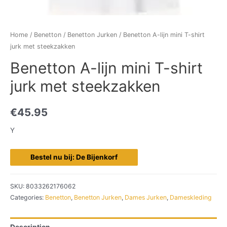
Home
/
Benetton
/
Benetton Jurken
/ Benetton A-lijn mini T-shirt
jurk met steekzakken
Benetton A-lijn mini T-shirt
jurk met steekzakken
€
45.95
Y
Bestel nu bij: De Bijenkorf
SKU:
8033262176062
Categories:
Benetton
,
Benetton Jurken
,
Dames Jurken
,
Dameskleding
Description