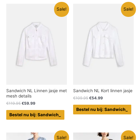
Sale!
Sale!
Sandwich NL Linnen jasje met
Sandwich NL Kort linnen jasje
mesh details
€
109.95
€
54.99
€
119.95
€
59.99
Bestel nu bij: Sandwich_
Bestel nu bij: Sandwich_
Sale!
Sale!