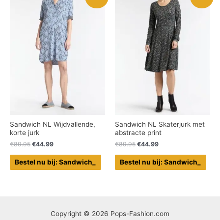
Sandwich NL Wijdvallende,
Sandwich NL Skaterjurk met
korte jurk
abstracte print
€
89.95
€
44.99
€
89.95
€
44.99
Bestel nu bij: Sandwich_
Bestel nu bij: Sandwich_
Copyright © 2026 Pops-Fashion.com