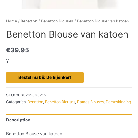
Home
/
Benetton
/
Benetton Blouses
/ Benetton Blouse van katoen
Benetton Blouse van katoen
€
39.95
Y
Bestel nu bij: De Bijenkorf
SKU:
8033262663715
Categories:
Benetton
,
Benetton Blouses
,
Dames Blouses
,
Dameskleding
Description
Benetton Blouse van katoen