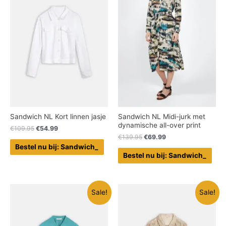
Sandwich NL Kort linnen jasje
Sandwich NL Midi-jurk met
dynamische all-over print
€
109.95
€
54.99
€
139.95
€
69.99
Bestel nu bij: Sandwich_
Bestel nu bij: Sandwich_
Sale!
Sale!