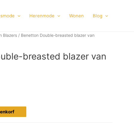
smode
Herenmode
Wonen
Blog
n Blazers
/ Benetton Double-breasted blazer van
uble-breasted blazer van
ijenkorf