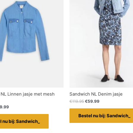
NL Linnen jasje met mesh
Sandwich NL Denim jasje
€
119.95
€
59.99
9.99
Bestel nu bij: Sandwich_
l nu bij: Sandwich_