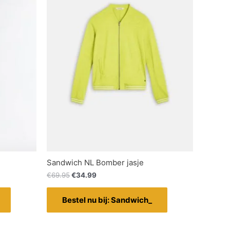
Sandwich NL Bomber jasje
€
69.95
€
34.99
Bestel nu bij: Sandwich_