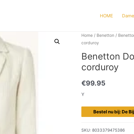
HOME
Dame
Home
/
Benetton
/
Benetto
corduroy
Benetton Do
corduroy
€
99.95
Y
Bestel nu bij: De B
SKU:
8033379475386