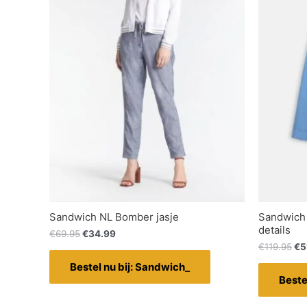
Sandwich NL Bomber jasje
Sandwich 
details
€
69.95
€
34.99
€
119.95
€
5
Bestel nu bij: Sandwich_
Beste