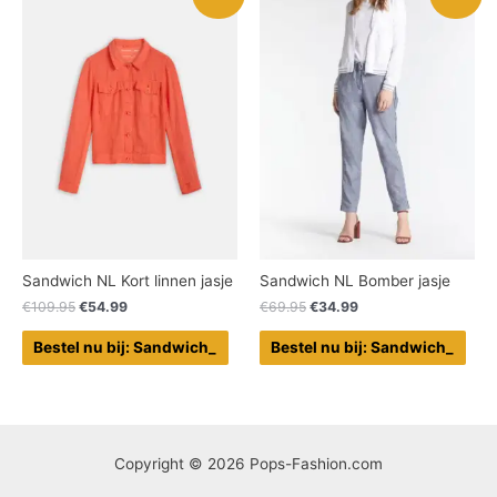
Sandwich NL Kort linnen jasje
Sandwich NL Bomber jasje
€
109.95
€
54.99
€
69.95
€
34.99
Bestel nu bij: Sandwich_
Bestel nu bij: Sandwich_
Copyright © 2026 Pops-Fashion.com