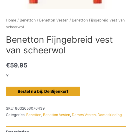
Home
/
Benetton
/
Benetton Vesten
/ Benetton Fijngebreid vest van
scheerwol
Benetton Fijngebreid vest
van scheerwol
€
59.95
Y
Bestel nu bij: De Bijenkorf
SKU:
8032653070439
Categories:
Benetton
,
Benetton Vesten
,
Dames Vesten
,
Dameskleding
Description