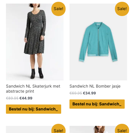
Sale!
Sale!
Sandwich NL Skaterjurk met
Sandwich NL Bomber jasje
abstracte print
€
69.95
€
34.99
€
89.95
€
44.99
Bestel nu bij: Sandwich_
Bestel nu bij: Sandwich_
Sale!
Sale!