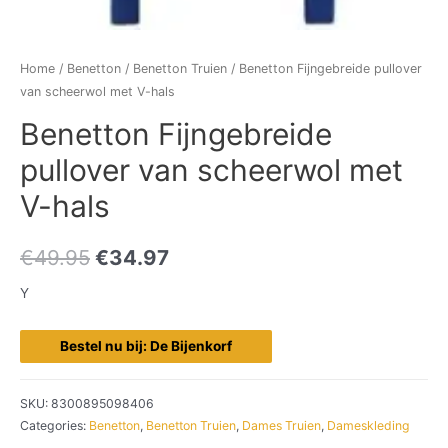
Home
/
Benetton
/
Benetton Truien
/ Benetton Fijngebreide pullover
van scheerwol met V-hals
Benetton Fijngebreide
pullover van scheerwol met
V-hals
€
49.95
€
34.97
Y
Bestel nu bij: De Bijenkorf
SKU:
8300895098406
Categories:
Benetton
,
Benetton Truien
,
Dames Truien
,
Dameskleding