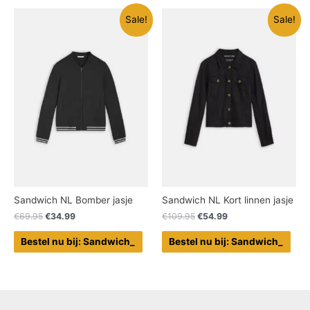
Sale!
Sale!
Sandwich NL Bomber jasje
Sandwich NL Kort linnen jasje
€
69.95
€
34.99
€
109.95
€
54.99
Bestel nu bij: Sandwich_
Bestel nu bij: Sandwich_