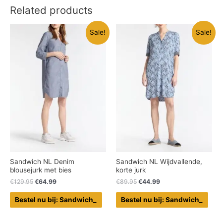
Related products
Sale!
Sale!
Sandwich NL Denim
Sandwich NL Wijdvallende,
blousejurk met bies
korte jurk
€
129.95
€
64.99
€
89.95
€
44.99
Bestel nu bij: Sandwich_
Bestel nu bij: Sandwich_