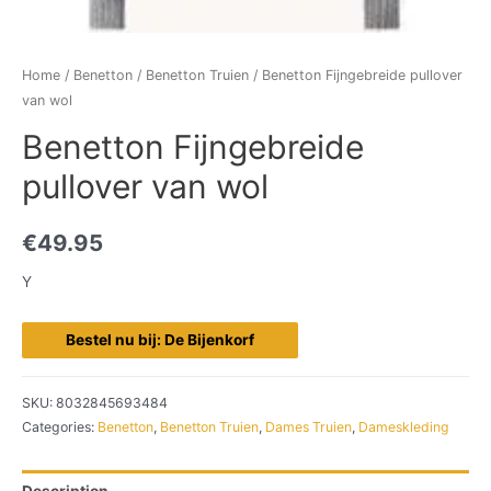
Home
/
Benetton
/
Benetton Truien
/ Benetton Fijngebreide pullover
van wol
Benetton Fijngebreide
pullover van wol
€
49.95
Y
Bestel nu bij: De Bijenkorf
SKU:
8032845693484
Categories:
Benetton
,
Benetton Truien
,
Dames Truien
,
Dameskleding
Description