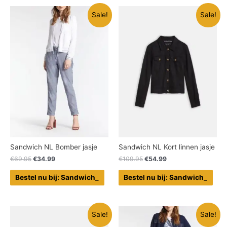
Sale!
Sale!
Sandwich NL Bomber jasje
Sandwich NL Kort linnen jasje
€
69.95
€
34.99
€
109.95
€
54.99
Bestel nu bij: Sandwich_
Bestel nu bij: Sandwich_
Sale!
Sale!