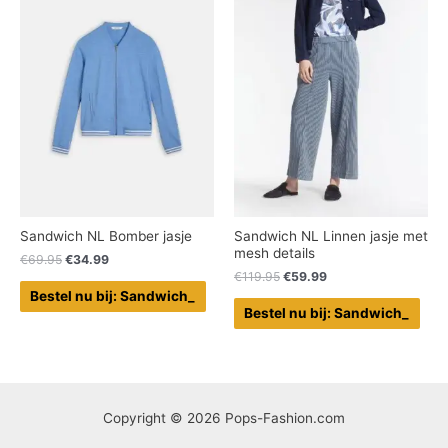
Sandwich NL Bomber jasje
Sandwich NL Linnen jasje met
mesh details
€
69.95
€
34.99
€
119.95
€
59.99
Bestel nu bij: Sandwich_
Bestel nu bij: Sandwich_
Copyright © 2026 Pops-Fashion.com