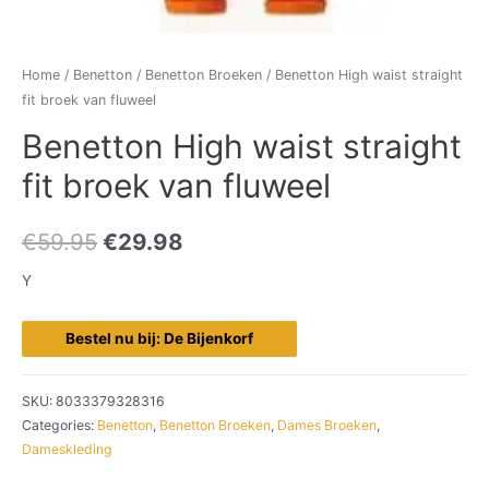
Home
/
Benetton
/
Benetton Broeken
/ Benetton High waist straight
fit broek van fluweel
Benetton High waist straight
fit broek van fluweel
€
59.95
€
29.98
Y
Bestel nu bij: De Bijenkorf
SKU:
8033379328316
Categories:
Benetton
,
Benetton Broeken
,
Dames Broeken
,
Dameskleding