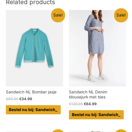
Related products
Sale!
Sale!
Sandwich NL Bomber jasje
Sandwich NL Denim
blousejurk met bies
€
69.95
€
34.99
€
129.95
€
64.99
Bestel nu bij: Sandwich_
Bestel nu bij: Sandwich_