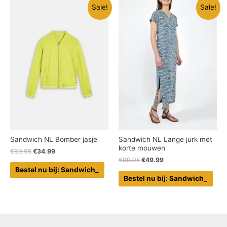
Sale!
Sale!
Sandwich NL Bomber jasje
Sandwich NL Lange jurk met
korte mouwen
€
69.95
€
34.99
€
99.95
€
49.99
Bestel nu bij: Sandwich_
Bestel nu bij: Sandwich_