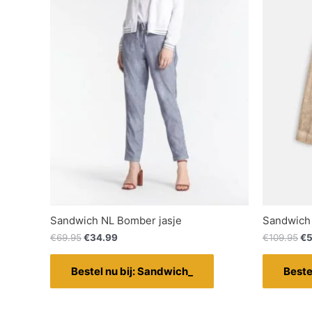
Sandwich NL Bomber jasje
Sandwich 
€
69.95
€
34.99
€
109.95
€
5
Bestel nu bij: Sandwich_
Beste