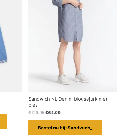
Sandwich NL Denim blousejurk met
bies
€
129.95
€
64.99
Bestel nu bij: Sandwich_