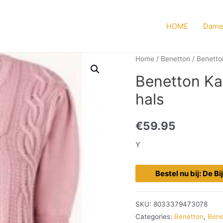
HOME
Dame
Home
/
Benetton
/
Benetto
Benetton Ka
hals
€
59.95
Y
Bestel nu bij: De B
SKU:
8033379473078
Categories:
Benetton
,
Bene