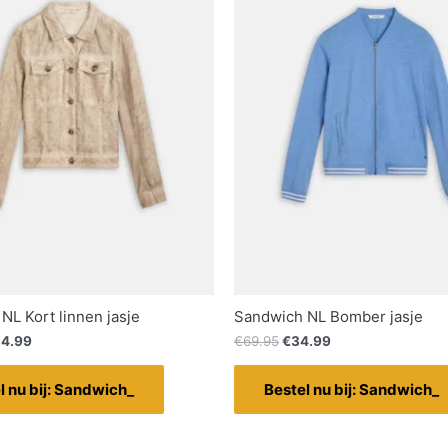
NL Kort linnen jasje
Sandwich NL Bomber jasje
4.99
€
69.95
€
34.99
l nu bij: Sandwich_
Bestel nu bij: Sandwich_