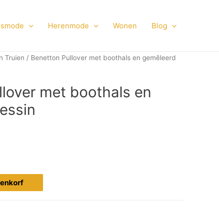
smode
Herenmode
Wonen
Blog
n Truien
/ Benetton Pullover met boothals en gemêleerd
llover met boothals en
essin
ijenkorf