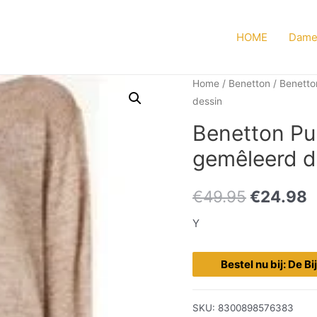
HOME
Dame
Home
/
Benetton
/
Benetto
dessin
Benetton Pu
gemêleerd d
€
49.95
€
24.98
Y
Bestel nu bij: De B
SKU:
8300898576383