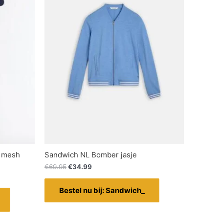
t mesh
Sandwich NL Bomber jasje
€
69.95
€
34.99
Bestel nu bij: Sandwich_