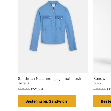
Sandwich NL Linnen jasje met mesh
Sandwich 
details
bies
€
119.95
€
59.99
€
129.95
€
6
Bestel nu bij: Sandwich_
Beste