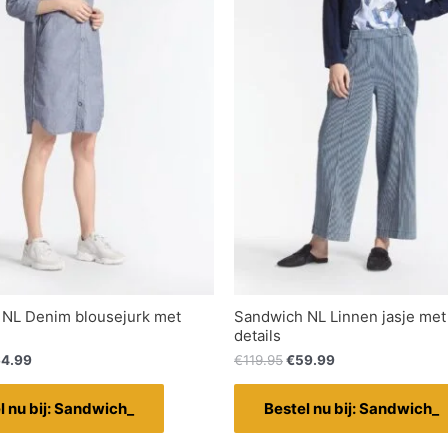
NL Denim blousejurk met
Sandwich NL Linnen jasje me
details
4.99
€
119.95
€
59.99
l nu bij: Sandwich_
Bestel nu bij: Sandwich_