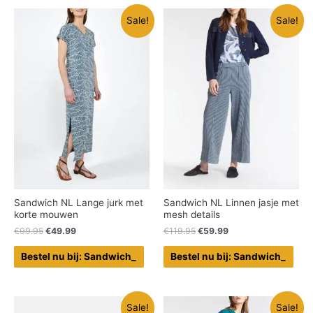
Sale!
Sale!
Sandwich NL Lange jurk met
Sandwich NL Linnen jasje met
korte mouwen
mesh details
€
99.95
€
49.99
€
119.95
€
59.99
Bestel nu bij: Sandwich_
Bestel nu bij: Sandwich_
Sale!
Sale!