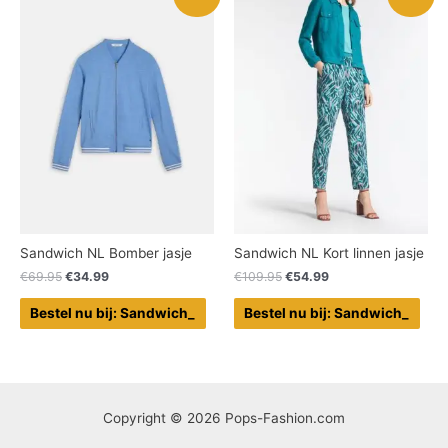
Sandwich NL Bomber jasje
Sandwich NL Kort linnen jasje
€
69.95
€
34.99
€
109.95
€
54.99
Bestel nu bij: Sandwich_
Bestel nu bij: Sandwich_
Copyright © 2026 Pops-Fashion.com