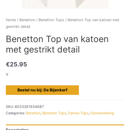
Home
/
Benetton
/
Benetton Tops
/ Benetton Top van katoen met
gestrikt detail
Benetton Top van katoen
met gestrikt detail
€
25.95
Y
Bestel nu bij: De Bijenkorf
SKU:
8033261934687
Categories:
Benetton
,
Benetton Tops
,
Dames Tops
,
Dameskleding
Description