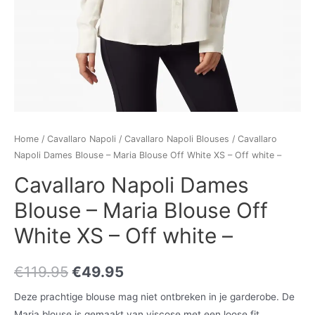
Home
/
Cavallaro Napoli
/
Cavallaro Napoli Blouses
/ Cavallaro
Napoli Dames Blouse – Maria Blouse Off White XS – Off white –
Cavallaro Napoli Dames
Blouse – Maria Blouse Off
White XS – Off white –
€
119.95
€
49.95
Deze prachtige blouse mag niet ontbreken in je garderobe. De
Maria blouse is gemaakt van viscose met een loose fit,