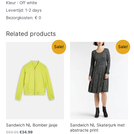
Kleur : Off white
Levertijd: 1-2 days
Bezorgkosten: € 0
Related products
Sale!
Sale!
Sandwich NL Bomber jasje
Sandwich NL Skaterjurk met
abstracte print
€
69.95
€
34.99