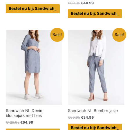
€
89.95
€
44.99
Bestel nu bij: Sandwich_
Bestel nu bij: Sandwich_
Sale!
Sale!
Sandwich NL Denim
Sandwich NL Bomber jasje
blousejurk met bies
€
69.95
€
34.99
€
129.95
€
64.99
Bestel nu bij: Sandwich_