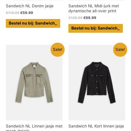
Sandwich NL Denim jasje
Sandwich NL Midi-jurk met
dynamische all-over print
€
119.95
€
59.99
€
139.95
€
69.99
Bestel nu bij: Sandwich_
Bestel nu bij: Sandwich_
Sale!
Sale!
Sandwich NL Linnen jasje met
Sandwich NL Kort linnen jasje
mesh details