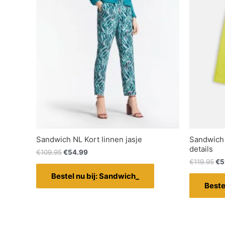
Sandwich NL Kort linnen jasje
Sandwich 
details
€
109.95
€
54.99
€
119.95
€
5
Bestel nu bij: Sandwich_
Beste