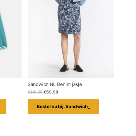
Sandwich NL Denim jasje
€
119.95
€
59.99
Bestel nu bij: Sandwich_