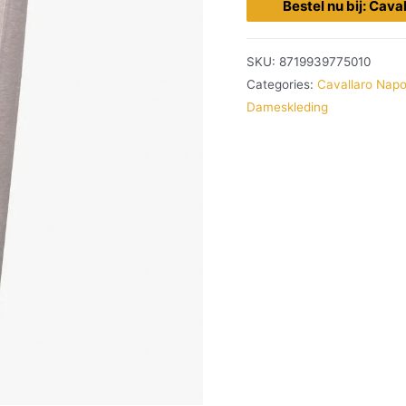
Bestel nu bij: Cava
SKU:
8719939775010
Categories:
Cavallaro Napo
Dameskleding