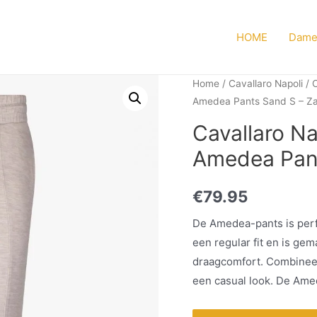
HOME
Dame
Home
/
Cavallaro Napoli
/
C
Amedea Pants Sand S – Z
Cavallaro N
Amedea Pant
€
79.95
De Amedea-pants is perf
een regular fit en is ge
draagcomfort. Combineer
een casual look. De Amed