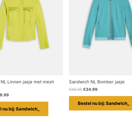
NL Linnen jasje met mesh
Sandwich NL Bomber jasje
€
69.95
€
34.99
9.99
Bestel nu bij: Sandwich_
l nu bij: Sandwich_