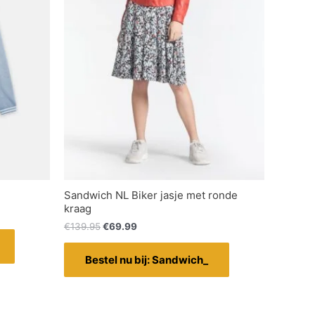
Sandwich NL Biker jasje met ronde
kraag
€
139.95
€
69.99
Bestel nu bij: Sandwich_