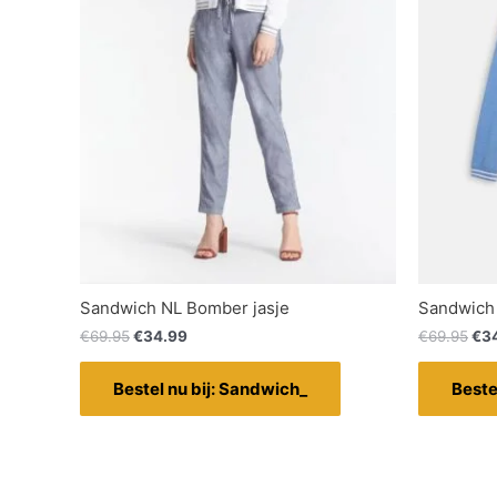
Sandwich NL Bomber jasje
Sandwich 
€
69.95
€
34.99
€
69.95
€
3
Bestel nu bij: Sandwich_
Beste