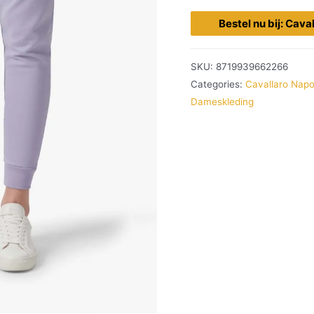
Bestel nu bij: Cava
SKU:
8719939662266
Categories:
Cavallaro Napo
Dameskleding