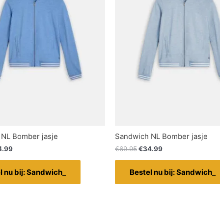
NL Bomber jasje
Sandwich NL Bomber jasje
4.99
€
69.95
€
34.99
l nu bij: Sandwich_
Bestel nu bij: Sandwich_