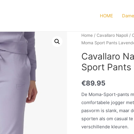
HOME
Dame
Home
/
Cavallaro Napoli
/
C
Moma Sport Pants Lavende
Cavallaro N
Sport Pants
€
89.95
De Moma-Sport-pants mag
comfortabele jogger met 
pasvorm is slank, maar d
sporten als om casual te
verschillende kleuren.