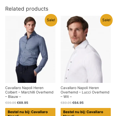
Related products
Sale!
Sale!
Cavallaro Napoli Heren
Cavallaro Napoli Heren
Colbert – Marchilli Overhemd
Overhemd – Lucci Overhemd
– Blauw –
– Wit –
€
99.95
€
69.95
€
89.95
€
64.95
Bestel nu bij: Cavallaro
Bestel nu bij: Cavallaro