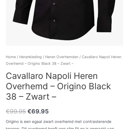
Home
/
Herenkleding
/
Heren Overhemden
/ Cavallaro Napoli Heren
Overhemd – Origino Black 38 – Zwart –
Cavallaro Napoli Heren
Overhemd – Origino Black
38 – Zwart –
€
99.95
€
69.95
Origino is een egaal zwart overhemd met contrasterende
knopen. Dit overhemd heeft een slim fit en is gemaakt van