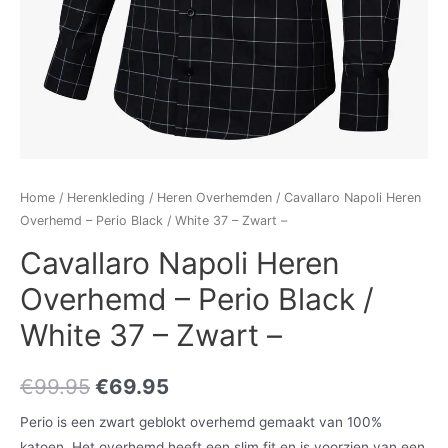
Home
/
Herenkleding
/
Heren Overhemden
/ Cavallaro Napoli Heren
Overhemd – Perio Black / White 37 – Zwart –
Cavallaro Napoli Heren
Overhemd – Perio Black /
White 37 – Zwart –
€
99.95
€
69.95
Perio is een zwart geblokt overhemd gemaakt van 100%
katoen. Het overhemd heeft een slim fit en is voorzien van een