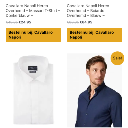
Cavallaro Napoli Heren
Cavallaro Napoli Heren
Overhemd – Massari T-Shirt –
Overhemd – Boiardo
Donkerblauw –
Overhemd – Blauw –
€
49.95
€
24.95
€
89.95
€
64.95
Bestel nu bij: Cavallaro
Bestel nu bij: Cavallaro
Napoli
Napoli
Sale!