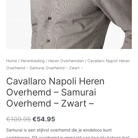
Home
/
Herenkleding
/
Heren Overhemden
/ Cavallaro Napoli Heren
Overhemd – Samurai Overhemd – Zwart –
Cavallaro Napoli Heren
Overhemd – Samurai
Overhemd – Zwart –
€
109.95
€
54.95
Samurai is een stijlvol overhemd die je eindeloos kunt
combineren. Dit overhemd is gemaakt van two ply katoen met