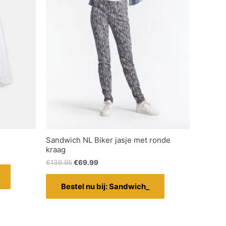
Sandwich NL Biker jasje met ronde
kraag
€
139.95
€
69.99
Bestel nu bij: Sandwich_