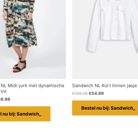
NL Midi-jurk met dynamische
Sandwich NL Kort linnen jasje
rint
€
109.95
€
54.99
69.99
Bestel nu bij: Sandwich_
l nu bij: Sandwich_