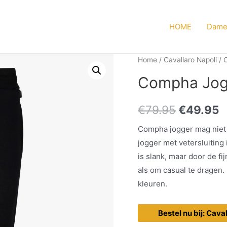
HOME
Dame
Home
/
Cavallaro Napoli
/
C
Compha Jog
€
79.95
€
49.95
Compha jogger mag niet 
jogger met vetersluiting
is slank, maar door de fi
als om casual te dragen.
kleuren.
Bestel nu bij: Cava