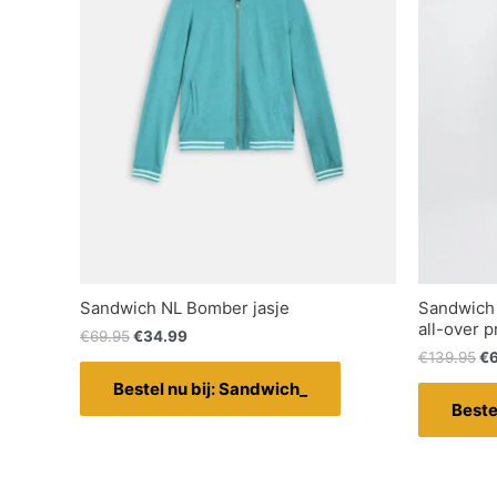
Sandwich NL Bomber jasje
Sandwich 
all-over p
€
69.95
€
34.99
€
139.95
€
Bestel nu bij: Sandwich_
Beste