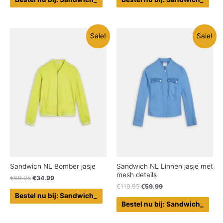
Sale!
Sale!
Sandwich NL Bomber jasje
Sandwich NL Linnen jasje met
mesh details
€
69.95
€
34.99
€
119.95
€
59.99
Bestel nu bij: Sandwich_
Bestel nu bij: Sandwich_