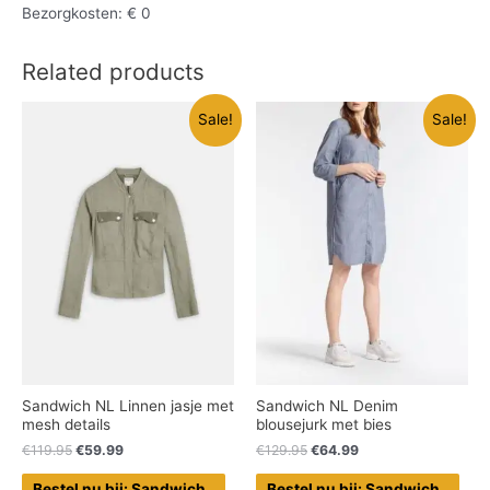
Bezorgkosten: € 0
Related products
Sale!
Sale!
Sandwich NL Linnen jasje met
Sandwich NL Denim
mesh details
blousejurk met bies
€
119.95
€
59.99
€
129.95
€
64.99
Bestel nu bij: Sandwich_
Bestel nu bij: Sandwich_