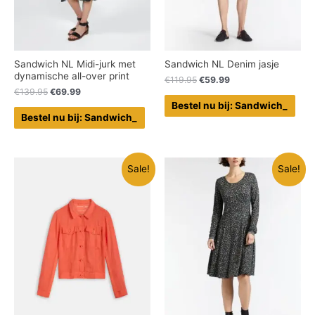
Sandwich NL Midi-jurk met
Sandwich NL Denim jasje
dynamische all-over print
€
119.95
€
59.99
€
139.95
€
69.99
Bestel nu bij: Sandwich_
Bestel nu bij: Sandwich_
Sale!
Sale!