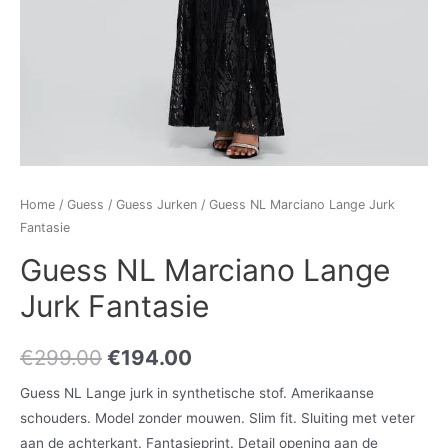
Home
/
Guess
/
Guess Jurken
/ Guess NL Marciano Lange Jurk
Fantasie
Guess NL Marciano Lange
Jurk Fantasie
€
299.00
€
194.00
Guess NL Lange jurk in synthetische stof. Amerikaanse
schouders. Model zonder mouwen. Slim fit. Sluiting met veter
aan de achterkant. Fantasieprint. Detail opening aan de