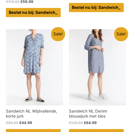
€
119.95
€
59.99
Bestel nu bij: Sandwich_
Bestel nu bij: Sandwich_
Sale!
Sale!
Sandwich NL Wijdvallende,
Sandwich NL Denim
korte jurk
blousejurk met bies
€
89.95
€
44.99
€
129.95
€
64.99