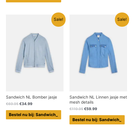
Sale!
Sale!
Sandwich NL Bomber jasje
Sandwich NL Linnen jasje met
mesh details
€
69.95
€
34.99
€
119.95
€
59.99
Bestel nu bij: Sandwich_
Bestel nu bij: Sandwich_