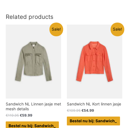
Related products
Sale!
Sale!
Sandwich NL Linnen jasje met
Sandwich NL Kort linnen jasje
mesh details
€
109.95
€
54.99
€
119.95
€
59.99
Bestel nu bij: Sandwich_
Bestel nu bij: Sandwich_