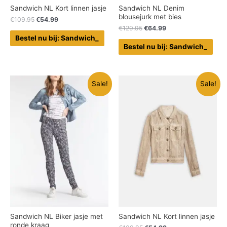
Sandwich NL Kort linnen jasje
Sandwich NL Denim
blousejurk met bies
€
109.95
€
54.99
€
129.95
€
64.99
Bestel nu bij: Sandwich_
Bestel nu bij: Sandwich_
Sale!
Sale!
Sandwich NL Biker jasje met
Sandwich NL Kort linnen jasje
ronde kraag