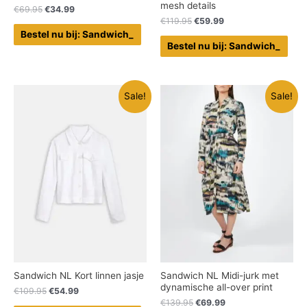
mesh details
€
69.95
€
34.99
€
119.95
€
59.99
Bestel nu bij: Sandwich_
Bestel nu bij: Sandwich_
Sale!
Sale!
Sandwich NL Kort linnen jasje
Sandwich NL Midi-jurk met
dynamische all-over print
€
109.95
€
54.99
€
139.95
€
69.99