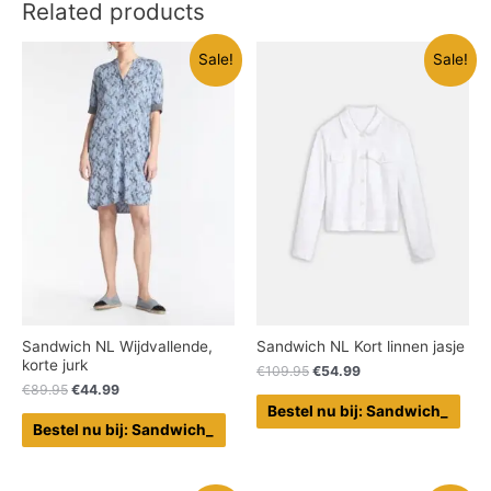
Related products
Sale!
Sale!
Sandwich NL Wijdvallende,
Sandwich NL Kort linnen jasje
korte jurk
€
109.95
€
54.99
€
89.95
€
44.99
Bestel nu bij: Sandwich_
Bestel nu bij: Sandwich_