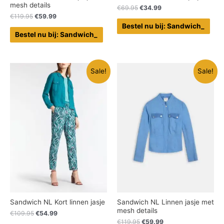
mesh details
€
69.95
€
34.99
€
119.95
€
59.99
Bestel nu bij: Sandwich_
Bestel nu bij: Sandwich_
Sale!
Sale!
Sandwich NL Kort linnen jasje
Sandwich NL Linnen jasje met
mesh details
€
109.95
€
54.99
€
119.95
€
59.99