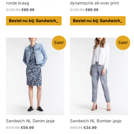
ronde kraag
dynamische all-over print
€
139.95
€
69.99
€
139.95
€
69.99
Bestel nu bij: Sandwich_
Bestel nu bij: Sandwich_
Sale!
Sale!
Sandwich NL Denim jasje
Sandwich NL Bomber jasje
€
119.95
€
59.99
€
69.95
€
34.99