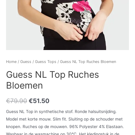
Home
/
Guess
/
Guess Tops
/ Guess NL Top Ruches Bloemen
Guess NL Top Ruches
Bloemen
€
79.90
€
51.50
Guess NL Top in synthetische stof. Ronde halsuitsnijding.
Model met korte mouw. Slim fit. Sluiting op de schouder met
knopen. Ruches op de mouwen. 96% Polyester 4% Elastaan.
Wasbaar in de wasmachine op 30°C. Het kledingstuk in de