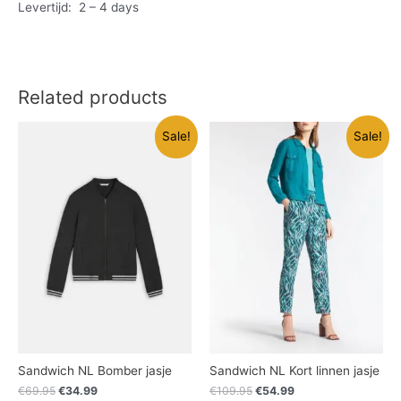
Levertijd: 2 – 4 days
Related products
Sale!
Sale!
Sandwich NL Bomber jasje
Sandwich NL Kort linnen jasje
€
69.95
€
34.99
€
109.95
€
54.99