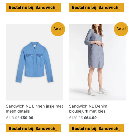
Bestel nu bij: Sandwich_
Bestel nu bij: Sandwich_
Sale!
Sale!
Sandwich NL Linnen jasje met
Sandwich NL Denim
mesh details
blousejurk met bies
€
119.95
€
59.99
€
129.95
€
64.99
Bestel nu bij: Sandwich_
Bestel nu bij: Sandwich_