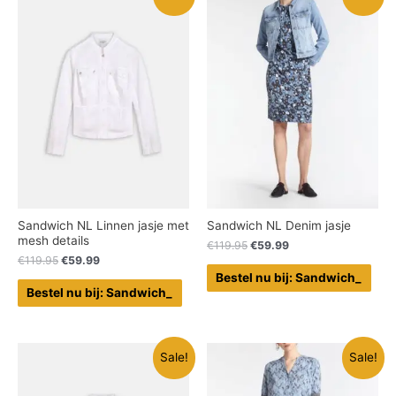
Sandwich NL Linnen jasje met
Sandwich NL Denim jasje
mesh details
€
119.95
€
59.99
€
119.95
€
59.99
Bestel nu bij: Sandwich_
Bestel nu bij: Sandwich_
Sale!
Sale!