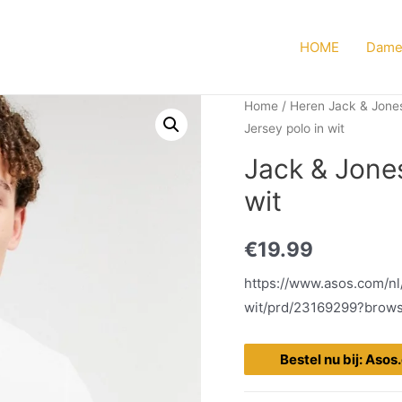
HOME
Dame
Home
/
Heren Jack & Jone
Jersey polo in wit
Jack & Jones
wit
€
19.99
https://www.asos.com/nl
wit/prd/23169299?bro
Bestel nu bij: Aso