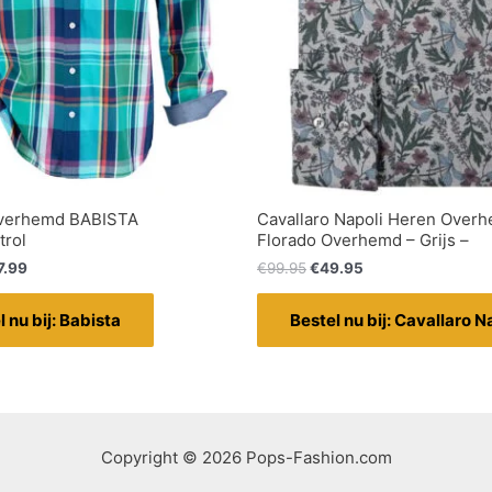
Overhemd BABISTA
Cavallaro Napoli Heren Over
trol
Florado Overhemd – Grijs –
7.99
€
99.95
€
49.95
l nu bij: Babista
Bestel nu bij: Cavallaro N
Copyright © 2026 Pops-Fashion.com