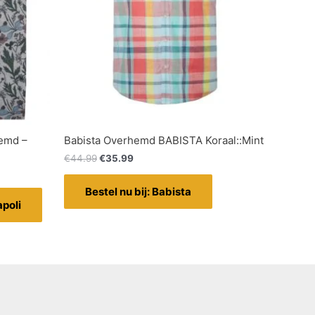
hemd –
Babista Overhemd BABISTA Koraal::Mint
€
44.99
€
35.99
Bestel nu bij: Babista
apoli