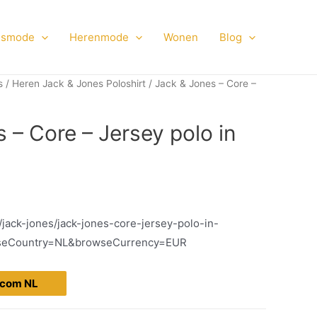
smode
Herenmode
Wonen
Blog
s
/
Heren Jack & Jones Poloshirt
/ Jack & Jones – Core –
 – Core – Jersey polo in
/jack-jones/jack-jones-core-jersey-polo-in-
wseCountry=NL&browseCurrency=EUR
s.com NL