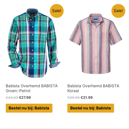
Sale!
Sale!
Babista Overhemd BABISTA
Babista Overhemd BABISTA
Groen::Petrol
Koraal
€
44.99
€
27.99
€
39.99
€
31.99
Bestel nu bij: Babista
Bestel nu bij: Babista