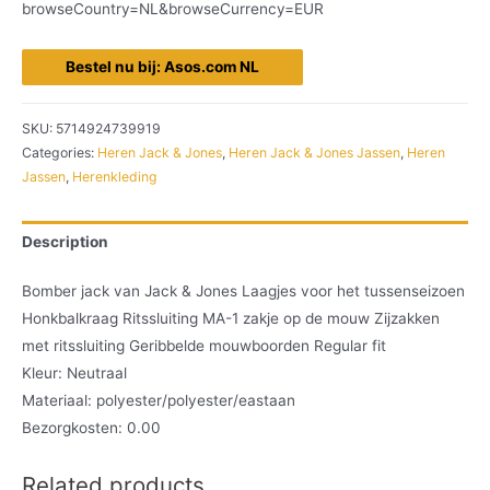
browseCountry=NL&browseCurrency=EUR
Bestel nu bij: Asos.com NL
SKU:
5714924739919
Categories:
Heren Jack & Jones
,
Heren Jack & Jones Jassen
,
Heren
Jassen
,
Herenkleding
Description
Bomber jack van Jack & Jones Laagjes voor het tussenseizoen
Honkbalkraag Ritssluiting MA-1 zakje op de mouw Zijzakken
met ritssluiting Geribbelde mouwboorden Regular fit
Kleur: Neutraal
Materiaal: polyester/polyester/eastaan
Bezorgkosten: 0.00
Related products