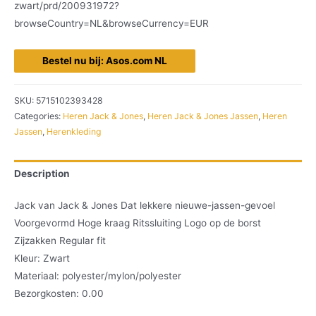
zwart/prd/200931972?
browseCountry=NL&browseCurrency=EUR
Bestel nu bij: Asos.com NL
SKU:
5715102393428
Categories:
Heren Jack & Jones
,
Heren Jack & Jones Jassen
,
Heren
Jassen
,
Herenkleding
Description
Jack van Jack & Jones Dat lekkere nieuwe-jassen-gevoel
Voorgevormd Hoge kraag Ritssluiting Logo op de borst
Zijzakken Regular fit
Kleur: Zwart
Materiaal: polyester/mylon/polyester
Bezorgkosten: 0.00