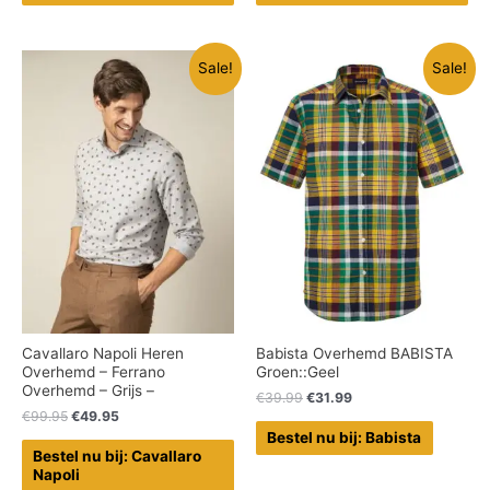
Sale!
Sale!
Cavallaro Napoli Heren
Babista Overhemd BABISTA
Overhemd – Ferrano
Groen::Geel
Overhemd – Grijs –
€
39.99
€
31.99
€
99.95
€
49.95
Bestel nu bij: Babista
Bestel nu bij: Cavallaro
Napoli