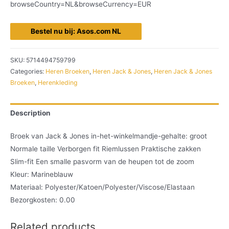
browseCountry=NL&browseCurrency=EUR
Bestel nu bij: Asos.com NL
SKU:
5714494759799
Categories:
Heren Broeken
,
Heren Jack & Jones
,
Heren Jack & Jones
Broeken
,
Herenkleding
Description
Broek van Jack & Jones in-het-winkelmandje-gehalte: groot
Normale taille Verborgen fit Riemlussen Praktische zakken
Slim-fit Een smalle pasvorm van de heupen tot de zoom
Kleur: Marineblauw
Materiaal: Polyester/Katoen/Polyester/Viscose/Elastaan
Bezorgkosten: 0.00
Related products