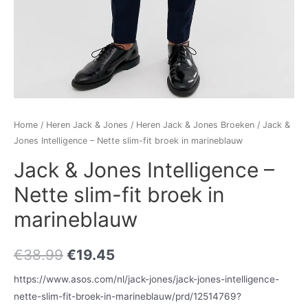
Home
/
Heren Jack & Jones
/
Heren Jack & Jones Broeken
/ Jack &
Jones Intelligence – Nette slim-fit broek in marineblauw
Jack & Jones Intelligence –
Nette slim-fit broek in
marineblauw
€
38.99
€
19.45
https://www.asos.com/nl/jack-jones/jack-jones-intelligence-
nette-slim-fit-broek-in-marineblauw/prd/12514769?