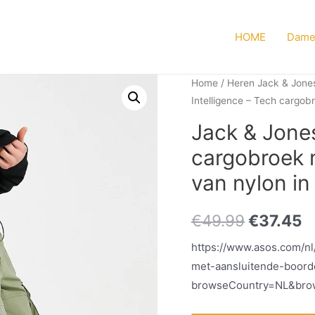
HOME
Dame
Home
/
Heren Jack & Jone
Intelligence – Tech cargob
Jack & Jones
cargobroek 
van nylon in
€
49.99
€
37.45
https://www.asos.com/nl
met-aansluitende-boord
browseCountry=NL&bro