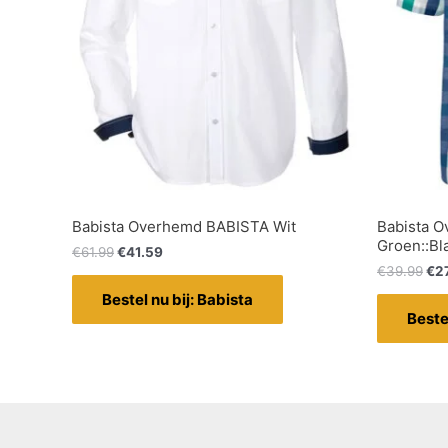
Babista Overhemd BABISTA Wit
Babista 
Groen::Bl
€
61.99
€
41.59
€
39.99
€
2
Bestel nu bij: Babista
Beste