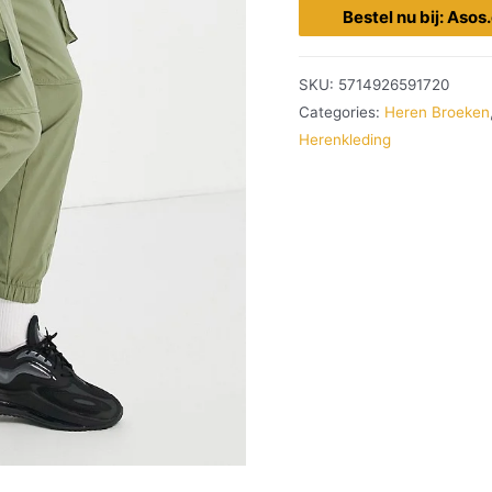
Bestel nu bij: Aso
SKU:
5714926591720
Categories:
Heren Broeken
Herenkleding