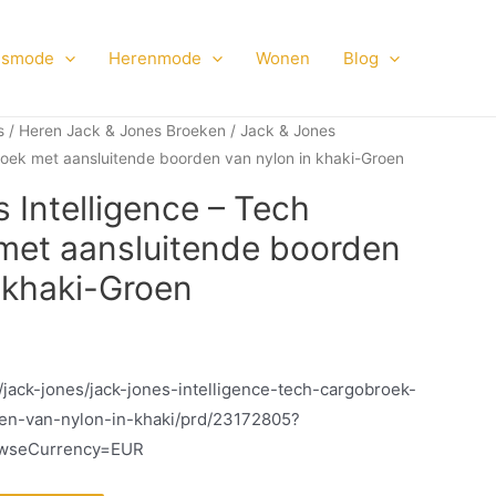
smode
Herenmode
Wonen
Blog
s
/
Heren Jack & Jones Broeken
/ Jack & Jones
roek met aansluitende boorden van nylon in khaki-Groen
 Intelligence – Tech
met aansluitende boorden
 khaki-Groen
/jack-jones/jack-jones-intelligence-tech-cargobroek-
en-van-nylon-in-khaki/prd/23172805?
wseCurrency=EUR