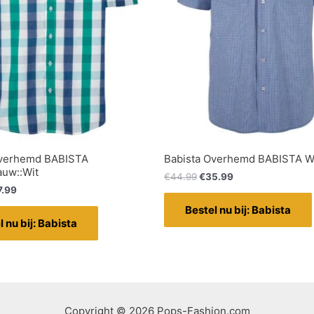
Overhemd BABISTA
Babista Overhemd BABISTA Wi
auw::Wit
€
44.99
€
35.99
7.99
Bestel nu bij: Babista
l nu bij: Babista
Copyright © 2026 Pops-Fashion.com