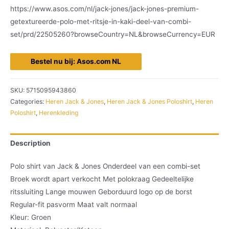
https://www.asos.com/nl/jack-jones/jack-jones-premium-
getextureerde-polo-met-ritsje-in-kaki-deel-van-combi-
set/prd/22505260?browseCountry=NL&browseCurrency=EUR
Bestel nu bij: Asos.com NL
SKU:
5715095943860
Categories:
Heren Jack & Jones
,
Heren Jack & Jones Poloshirt
,
Heren
Poloshirt
,
Herenkleding
Description
Polo shirt van Jack & Jones Onderdeel van een combi-set
Broek wordt apart verkocht Met polokraag Gedeeltelijke
ritssluiting Lange mouwen Geborduurd logo op de borst
Regular-fit pasvorm Maat valt normaal
Kleur: Groen