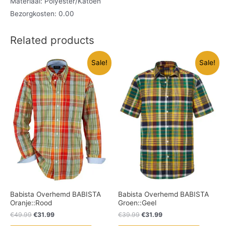
Materiaal: Polyester/Katoen
Bezorgkosten: 0.00
Related products
Sale!
Sale!
Babista Overhemd BABISTA
Babista Overhemd BABISTA
Oranje::Rood
Groen::Geel
€
49.99
€
31.99
€
39.99
€
31.99