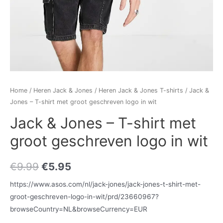
Home
/
Heren Jack & Jones
/
Heren Jack & Jones T-shirts
/ Jack &
Jones – T-shirt met groot geschreven logo in wit
Jack & Jones – T-shirt met
groot geschreven logo in wit
€
9.99
€
5.95
https://www.asos.com/nl/jack-jones/jack-jones-t-shirt-met-
groot-geschreven-logo-in-wit/prd/23660967?
browseCountry=NL&browseCurrency=EUR