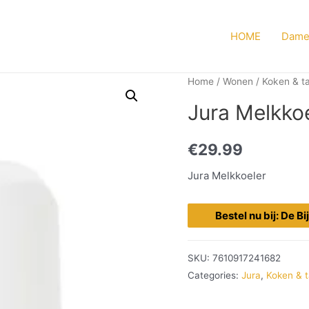
HOME
Dame
Home
/
Wonen
/
Koken & ta
Jura Melkko
€
29.99
Jura Melkkoeler
Bestel nu bij: De B
SKU:
7610917241682
Categories:
Jura
,
Koken & t