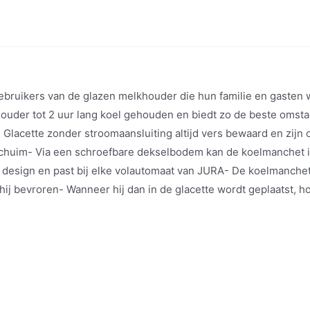
gebruikers van de glazen melkhouder die hun familie en gasten 
houder tot 2 uur lang koel gehouden en biedt zo de beste omst
de Glacette zonder stroomaansluiting altijd vers bewaard en zi
kschuim- Via een schroefbare dekselbodem kan de koelmanchet i
design en past bij elke volautomaat van JURA- De koelmanchet 
hij bevroren- Wanneer hij dan in de glacette wordt geplaatst, h