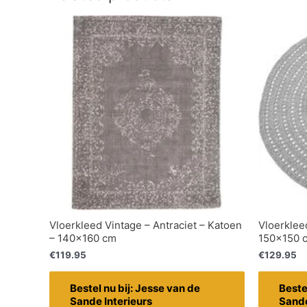
Vloerkleed Vintage – Antraciet – Katoen
Vloerkleed
– 140×160 cm
150×150 
€
119.95
€
129.95
Bestel nu bij: Jesse van de
Beste
Sande Interieurs
Sande