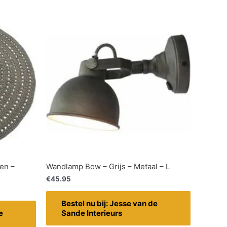
en –
Wandlamp Bow – Grijs – Metaal – L
€
45.95
Bestel nu bij: Jesse van de
e
Sande Interieurs