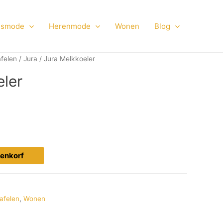
smode
Herenmode
Wonen
Blog
felen
/
Jura
/ Jura Melkkoeler
eler
ijenkorf
afelen
,
Wonen