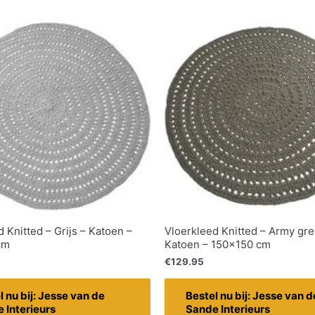
 Knitted – Grijs – Katoen –
Vloerkleed Knitted – Army gre
cm
Katoen – 150×150 cm
€
129.95
l nu bij: Jesse van de
Bestel nu bij: Jesse van d
 Interieurs
Sande Interieurs