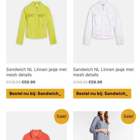
Sandwich NL Linnen jasje met
Sandwich NL Linnen jasje met
mesh details
mesh details
€
119.95
€
59.99
€
119.95
€
59.99
Bestel nu bij: Sandwich_
Bestel nu bij: Sandwich_
Sale!
Sale!