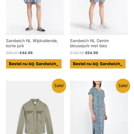
Sandwich NL Wijdvallende,
Sandwich NL Denim
korte jurk
blousejurk met bies
€
89.95
€
44.99
€
129.95
€
64.99
Bestel nu bij: Sandwich_
Bestel nu bij: Sandwich_
Sale!
Sale!