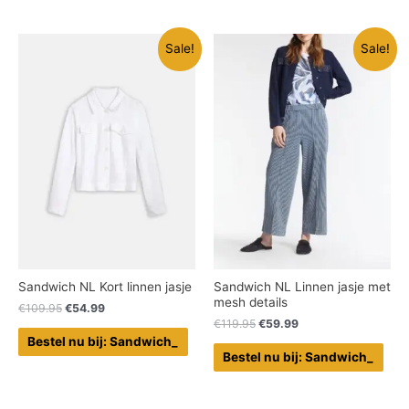
Sale!
Sale!
Sandwich NL Kort linnen jasje
Sandwich NL Linnen jasje met
mesh details
€
109.95
€
54.99
€
119.95
€
59.99
Bestel nu bij: Sandwich_
Bestel nu bij: Sandwich_