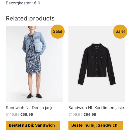
Bezorgkosten: € 0
Related products
Sale!
Sale!
Sandwich NL Denim jasje
Sandwich NL Kort linnen jasje
€
119.95
€
59.99
€
109.95
€
54.99
Bestel nu bij: Sandwich_
Bestel nu bij: Sandwich_