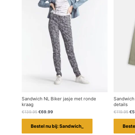
Sandwich NL Biker jasje met ronde
Sandwich 
kraag
details
€
139.95
€
69.99
€
119.95
€
5
Bestel nu bij: Sandwich_
Beste