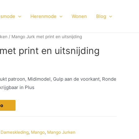
smode
Herenmode
Wonen
Blog
rken
/ Mango Jurk met print en uitsnijding
et print en uitsnijding
rukt patroon, Midimodel, Gulp aan de voorkant, Ronde
rijgbaar in Plus
go
,
Dameskleding
,
Mango
,
Mango Jurken