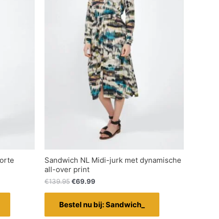
orte
Sandwich NL Midi-jurk met dynamische
all-over print
€
139.95
€
69.99
Bestel nu bij: Sandwich_