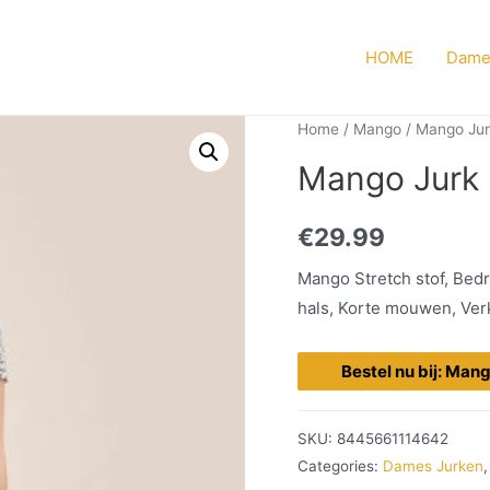
HOME
Dame
Home
/
Mango
/
Mango Ju
Mango Jurk m
€
29.99
Mango Stretch stof, Bed
hals, Korte mouwen, Verk
Bestel nu bij: Man
SKU:
8445661114642
Categories:
Dames Jurken