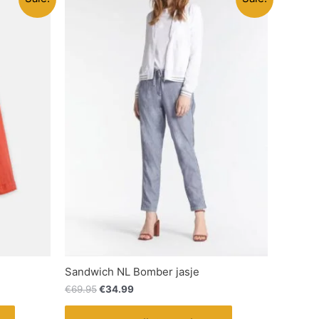
Sandwich NL Bomber jasje
€
69.95
€
34.99