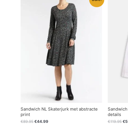
Sandwich NL Skaterjurk met abstracte
Sandwich 
print
details
€
89.95
€
44.99
€
119.95
€
5