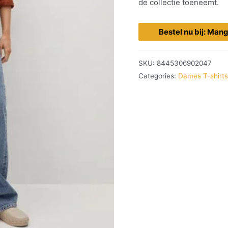
de collectie toeneemt.
Bestel nu bij: Man
SKU:
8445306902047
Categories:
Dames T-shirts