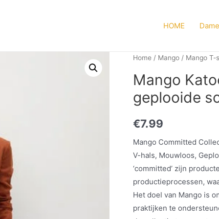
HOME
Dame
Home
/
Mango
/
Mango T-s
Mango Katoe
geplooide s
€
7.99
Mango Committed Collect
V-hals, Mouwloos, Geploo
‘committed’ zijn product
productieprocessen, waar
Het doel van Mango is om
praktijken te ondersteu