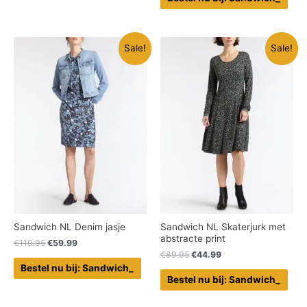
Sale!
Sale!
Sandwich NL Denim jasje
Sandwich NL Skaterjurk met
abstracte print
€
119.95
€
59.99
€
89.95
€
44.99
Bestel nu bij: Sandwich_
Bestel nu bij: Sandwich_