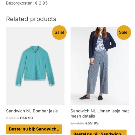
Bezorgkosten: € 2.95
Related products
Sale!
Sale!
Sandwich NL Bomber jasje
Sandwich NL Linnen jasje met
mesh details
€
69.95
€
34.99
€
119.95
€
59.99
Bestel nu bij: Sandwich_
Bestel nu bij: Sandwich_