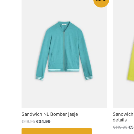
Sandwich NL Bomber jasje
Sandwich 
details
€
69.95
€
34.99
€
119.95
€
5