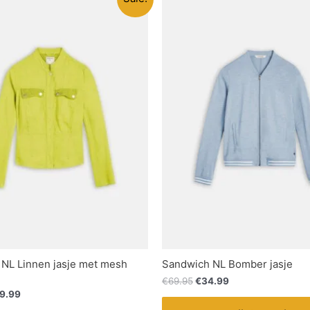
NL Linnen jasje met mesh
Sandwich NL Bomber jasje
€
69.95
€
34.99
9.99