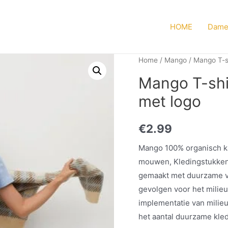
HOME
Dame
Home
/
Mango
/
Mango T-s
Mango T-shi
met logo
€
2.99
Mango 100% organisch ka
mouwen, Kledingstukken m
gemaakt met duurzame v
gevolgen voor het milieu
implementatie van milieu
het aantal duurzame kled